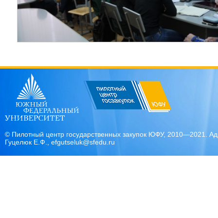
© Пилотный центр государственных закупок ЮФУ, 2010—2021. Адми
Гуцелюк Е.Ф., efgutseluk@sfedu.ru